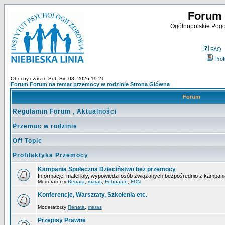
Forum 
Ogólnopolskie Pogot
FAQ
Profi
Obecny czas to Sob Sie 08, 2026 19:21
Forum Forum na temat przemocy w rodzinie Strona Główna
Forum
Regulamin Forum , Aktualności
Przemoc w rodzinie
Off Topic
Profilaktyka Przemocy
Kampania Społeczna Dzieciństwo bez przemocy
Informacje, materiały, wypowiedzi osób związanych bezpośrednio z kampani
Moderatorzy
Renata
,
maras
,
Echnaton
,
FDN
Konferencje, Warsztaty, Szkolenia etc.
Moderatorzy
Renata
,
maras
Przepisy Prawne