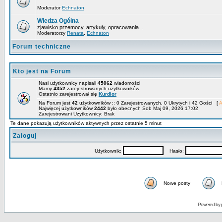
Moderator
Echnaton
Wiedza Ogólna
zjawisko przemocy, artykuły, opracowania...
Moderatorzy
Renata
,
Echnaton
Forum techniczne
Kto jest na Forum
Nasi użytkownicy napisali
45062
wiadomości
Mamy
4352
zarejestrowanych użytkowników
Ostatnio zarejestrował się
Kurdior
Na Forum jest
42
użytkowników :: 0 Zarejestrowanych, 0 Ukrytych i 42 Gości [
A
Najwięcej użytkowników
2442
było obecnych Sob Maj 09, 2026 17:02
Zarejestrowani Użytkownicy: Brak
Te dane pokazują użytkowników aktywnych przez ostatnie 5 minut
Zaloguj
Użytkownik:
Hasło:
Nowe posty
Powered by