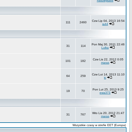
nadziejka88
Czw Lip 04, 2013 16:54
111
2460
ja44
Pon Maj 30, 2011 22:46
31
114
Lulka
Czw Lis 22, 2012 0:05
101
182
maras
Czw Lut 14, 2013 11:10
64
259
ki
Pon Lut 25, 2013 9:25
19
70
ewa373
Wto Lis 20, 2012 21:47
31
767
maras
Wszystkie czasy w strefie EET (Europa)