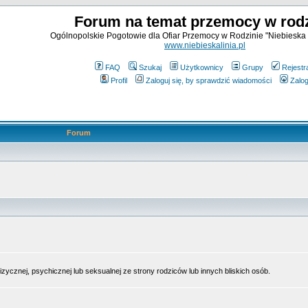
Forum na temat przemocy w rodz
Ogólnopolskie Pogotowie dla Ofiar Przemocy w Rodzinie "Niebieska 
www.niebieskalinia.pl
FAQ
Szukaj
Użytkownicy
Grupy
Rejestr
Profil
Zaloguj się, by sprawdzić wiadomości
Zalog
Forum
cznej, psychicznej lub seksualnej ze strony rodziców lub innych bliskich osób.