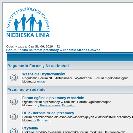
Obecny czas to Czw Sie 06, 2026 4:42
Forum Forum na temat przemocy w rodzinie Strona Główna
Regulamin Forum , Aktualności
Ważne dla Użytkowników
Regulamin Forum NL , Aktualności , Wydarzenia . Forum Ogólnodostępne .
Moderator
maras
Przemoc w rodzinie
Forum ogólne o przemocy w rodzinie
Ogólne forum o przemocy w rodzinie. Forum Ogólnodostępne .
Moderatorzy
Renata
,
maras
,
Echnaton
DDP - dorosłe dzieci przemocy
Forum przeznaczone dla osób doświadczających w dzieciństwie przemocy fizy
Moderator
Echnaton
Czytelnia
Ciekawe artykuły związane z tematyką forum, dyskusje Użytkowników...