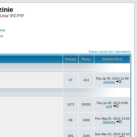
inie
Linia" IPZ PTP
acja
uj
Zobacz posty bez odpowiedzi
Tematy
Posty
Ostatni Post
Pią Lip 05, 2013 12:56
37
413
nieblinia
Pią Lip 05, 2013 9:09
1172
32055
ja44
Pon Maj 20, 2013 13:42
89
1606
Diablicka
Sob Mar 23, 2013 23:10
261
1144