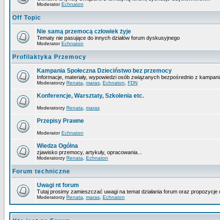
Moderator
Echnaton
Off Topic
Nie samą przemocą człowiek żyje
Tematy nie pasujące do innych działów forum dyskusyjnego
Moderator
Echnaton
Profilaktyka Przemocy
Kampania Społeczna Dzieciństwo bez przemocy
Informacje, materiały, wypowiedzi osób związanych bezpośrednio z kampani
Moderatorzy
Renata
,
maras
,
Echnaton
,
FDN
Konferencje, Warsztaty, Szkolenia etc.
Moderatorzy
Renata
,
maras
Przepisy Prawne
Moderator
Echnaton
Wiedza Ogólna
zjawisko przemocy, artykuły, opracowania...
Moderatorzy
Renata
,
Echnaton
Forum techniczne
Uwagi nt forum
Tutaj prosimy zamieszczać uwagi na temat działania forum oraz propozycje 
Moderatorzy
Renata
,
maras
,
Echnaton