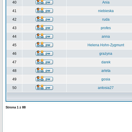
40
Ania
41
niebieska
42
ruda
43
profes
44
anna
45
Helena Hohn-Zygmunt
46
grażyna
47
darek
48
arleta
49
gosia
50
antosia27
Strona
1
z
88