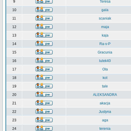
9
Teresa
10
gala
11
scaniak
12
maja
13
kaja
14
Ra-v-P
15
Gracunia
16
lulek40
17
Ola
18
kot
19
tale
20
ALEKSANDRA
21
akacja
22
Justyna
23
aga
24
terenia