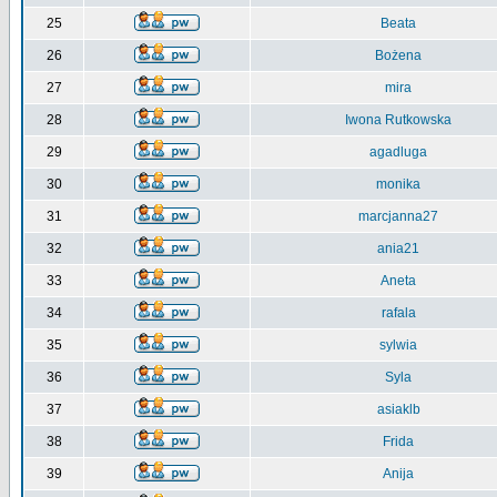
25
Beata
26
Bożena
27
mira
28
Iwona Rutkowska
29
agadluga
30
monika
31
marcjanna27
32
ania21
33
Aneta
34
rafala
35
sylwia
36
Syla
37
asiaklb
38
Frida
39
Anija