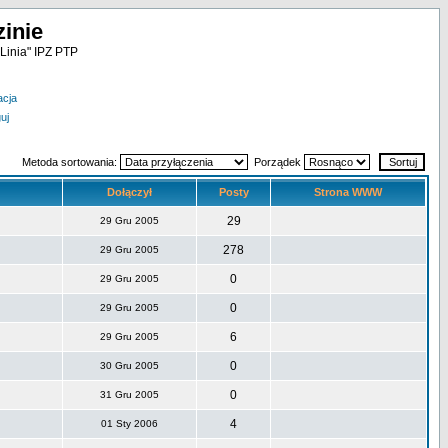
inie
Linia" IPZ PTP
acja
uj
Metoda sortowania:
Porządek
Dołączył
Posty
Strona WWW
29
29 Gru 2005
278
29 Gru 2005
0
29 Gru 2005
0
29 Gru 2005
6
29 Gru 2005
0
30 Gru 2005
0
31 Gru 2005
4
01 Sty 2006