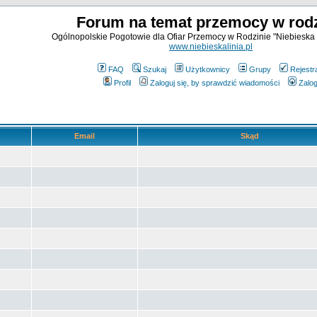
Forum na temat przemocy w rodz
Ogólnopolskie Pogotowie dla Ofiar Przemocy w Rodzinie "Niebieska 
www.niebieskalinia.pl
FAQ
Szukaj
Użytkownicy
Grupy
Rejestr
Profil
Zaloguj się, by sprawdzić wiadomości
Zalog
Email
Skąd