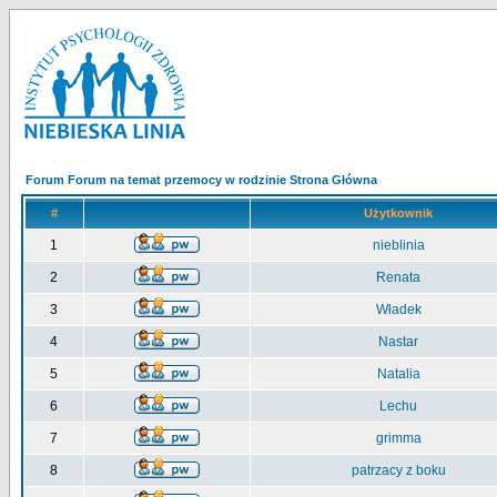
Forum Forum na temat przemocy w rodzinie Strona Główna
#
Użytkownik
1
nieblinia
2
Renata
3
Władek
4
Nastar
5
Natalia
6
Lechu
7
grimma
8
patrzacy z boku