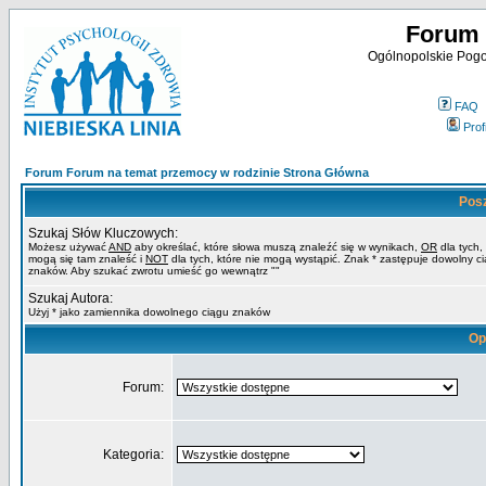
Forum 
Ogólnopolskie Pogot
FAQ
Profi
Forum Forum na temat przemocy w rodzinie Strona Główna
Pos
Szukaj Słów Kluczowych:
Możesz używać
AND
aby określać, które słowa muszą znaleźć się w wynikach,
OR
dla tych,
mogą się tam znaleść i
NOT
dla tych, które nie mogą wystąpić. Znak * zastępuje dowolny c
znaków. Aby szukać zwrotu umieść go wewnątrz ""
Szukaj Autora:
Użyj * jako zamiennika dowolnego ciągu znaków
Op
Forum:
Kategoria: