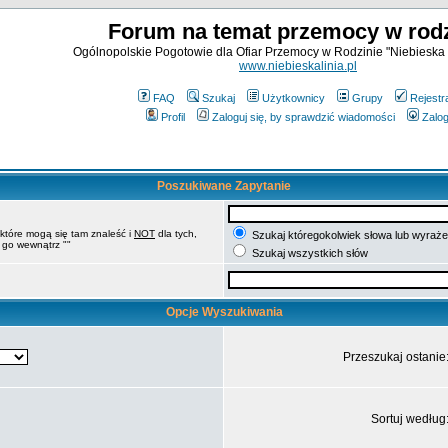
Forum na temat przemocy w rodz
Ogólnopolskie Pogotowie dla Ofiar Przemocy w Rodzinie "Niebieska 
www.niebieskalinia.pl
FAQ
Szukaj
Użytkownicy
Grupy
Rejestr
Profil
Zaloguj się, by sprawdzić wiadomości
Zalog
Poszukiwane Zapytanie
 które mogą się tam znaleść i
NOT
dla tych,
Szukaj któregokolwiek słowa lub wyrażen
 go wewnątrz ""
Szukaj wszystkich słów
Opcje Wyszukiwania
Przeszukaj ostanie
Sortuj według