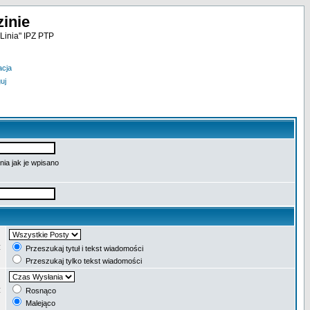
inie
Linia" IPZ PTP
acja
uj
ia jak je wpisano
:
Przeszukaj tytuł i tekst wiadomości
Przeszukaj tylko tekst wiadomości
:
Rosnąco
Malejąco