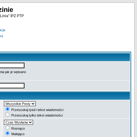
inie
Linia" IPZ PTP
acja
uj
ia jak je wpisano
:
Przeszukaj tytuł i tekst wiadomości
Przeszukaj tylko tekst wiadomości
:
Rosnąco
Malejąco