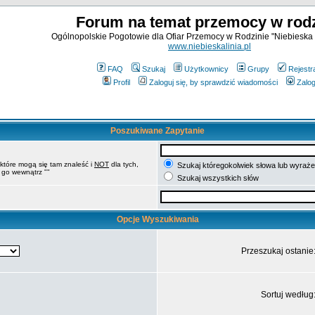
Forum na temat przemocy w rodz
Ogólnopolskie Pogotowie dla Ofiar Przemocy w Rodzinie "Niebieska 
www.niebieskalinia.pl
FAQ
Szukaj
Użytkownicy
Grupy
Rejestr
Profil
Zaloguj się, by sprawdzić wiadomości
Zalog
Poszukiwane Zapytanie
 które mogą się tam znaleść i
NOT
dla tych,
Szukaj któregokolwiek słowa lub wyrażen
 go wewnątrz ""
Szukaj wszystkich słów
Opcje Wyszukiwania
Przeszukaj ostanie
Sortuj według