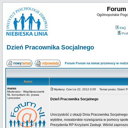
Forum 
Ogólnopolskie Pogot
FAQ
Profi
Dzień Pracownika Socjalnego
Forum Forum na temat przemocy w rodzi
Autor
maras
Wysłany: Czw Lis 22, 2012 0:05
Temat postu: Dzień P
Moderator - Współpracownik
NL konsultant ds. prawa
i procedur
Dzień Pracownika Socjalnego
Uroczystość z okazji Dnia Pracownika Socjalnego 
wybitne, nowatorskie rozwiązania w pomocy spo
Prezydenta RP Krzyżami Zasługi. Wśród zaproszon