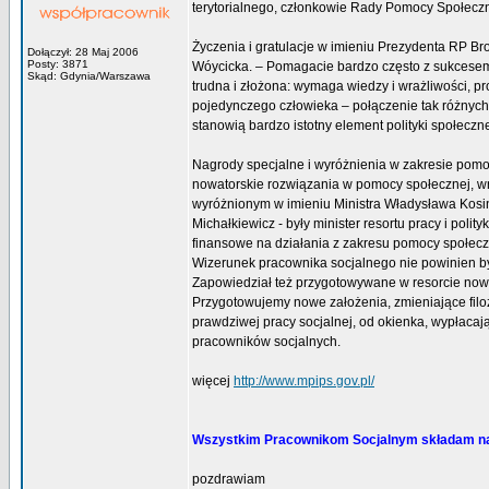
terytorialnego, członkowie Rady Pomocy Społeczne
Życzenia i gratulacje w imieniu Prezydenta RP B
Dołączył: 28 Maj 2006
Posty: 3871
Wóycicka. – Pomagacie bardzo często z sukcesem,
Skąd: Gdynia/Warszawa
trudna i złożona: wymaga wiedzy i wrażliwości, p
pojedynczego człowieka – połączenie tak różnych 
stanowią bardzo istotny element polityki społeczne
Nagrody specjalne i wyróżnienia w zakresie pomoc
nowatorskie rozwiązania w pomocy społecznej, w
wyróżnionym w imieniu Ministra Władysława Kosin
Michałkiewicz - były minister resortu pracy i pol
finansowe na działania z zakresu pomocy społeczne
Wizerunek pracownika socjalnego nie powinien by
Zapowiedział też przygotowywane w resorcie nowe
Przygotowujemy nowe założenia, zmieniające filo
prawdziwej pracy socjalnej, od okienka, wypłacaj
pracowników socjalnych.
więcej
http://www.mpips.gov.pl/
Wszystkim Pracownikom Socjalnym składam na
pozdrawiam