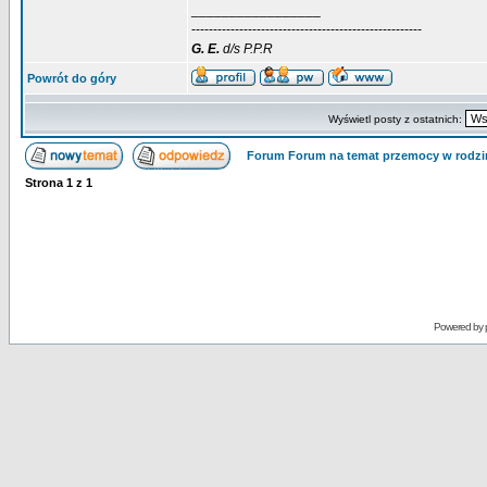
_________________
-----------------------------------------------------
G.
E.
d/s P.P.R
Powrót do góry
Wyświetl posty z ostatnich:
Forum Forum na temat przemocy w rodzi
Strona
1
z
1
Powered by