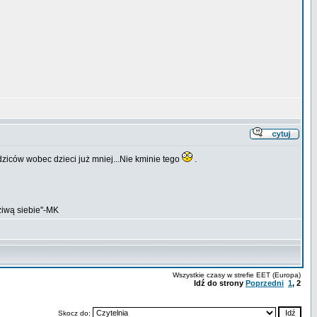
ziców wobec dzieci już mniej...Nie kminie tego
.
ziwą siebie"-MK
Wszystkie czasy w strefie EET (Europa)
Idź do strony
Poprzedni
1
,
2
Skocz do: