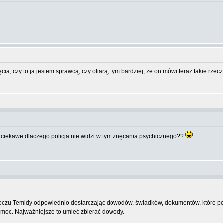
, czy to ja jestem sprawcą, czy ofiarą, tym bardziej, że on mówi teraz takie rzeczy,
ciekawe dlaczego policja nie widzi w tym znęcania psychicznego??
z oczu Temidy odpowiednio dostarczając dowodów, świadków, dokumentów, które po
moc. Najważniejsze to umieć zbierać dowody.