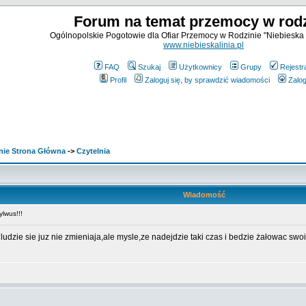
Forum na temat przemocy w rodz
Ogólnopolskie Pogotowie dla Ofiar Przemocy w Rodzinie "Niebieska 
www.niebieskalinia.pl
FAQ
Szukaj
Użytkownicy
Grupy
Rejestr
Profil
Zaloguj się, by sprawdzić wiadomości
Zalog
nie Strona Główna
->
Czytelnia
Wiadomość
lwus!!!
ludzie sie juz nie zmieniaja,ale mysle,ze nadejdzie taki czas i bedzie żałowac swoi