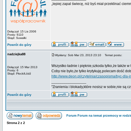
„lepiej zapal świecę, niż byś miał przeklinać ciem
Dołączył: 15 Lis 2006
Posty: 6110
Skąd: Suwałki
Powrót do góry
nadziejka88
Wysłany: Sob Mar 23, 2013 23:10
Temat postu:
Wszystko ładnie i pięknie,szkoda tylko,że także 
Dołączył: 15 Mar 2013
Posty: 6
Coby nie było,że tylko krytykuję,polecam dość dob
Skąd: Płock/Łódź
http://www.deon.pl/czytelnia/czasopisma/byc-dla-
_________________
"Zranienia i blokady,które nosisz w sobie,nie są
Powrót do góry
Forum Forum na temat przemocy w rodzi
Strona
2
z
2