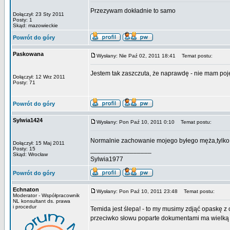
Przezywam dokładnie to samo
Dołączył: 23 Sty 2011
Posty: 1
Skąd: mazowieckie
Powrót do góry
Paskowana
Wysłany: Nie Paź 02, 2011 18:41
Temat postu:
Jestem tak zaszczuta, że naprawdę - nie mam pojęcia
Dołączył: 12 Wrz 2011
Posty: 71
Powrót do góry
Sylwia1424
Wysłany: Pon Paź 10, 2011 0:10
Temat postu:
Normalnie zachowanie mojego byłego męża,tylko 
Dołączył: 15 Maj 2011
Posty: 15
_________________
Skąd: Wrocław
Sylwia1977
Powrót do góry
Echnaton
Wysłany: Pon Paź 10, 2011 23:48
Temat postu:
Moderator - Współpracownik
NL konsultant ds. prawa
i procedur
Temida jest ślepa! - to my musimy zdjąć opaskę 
przeciwko słowu poparte dokumentami ma wielką 
_________________