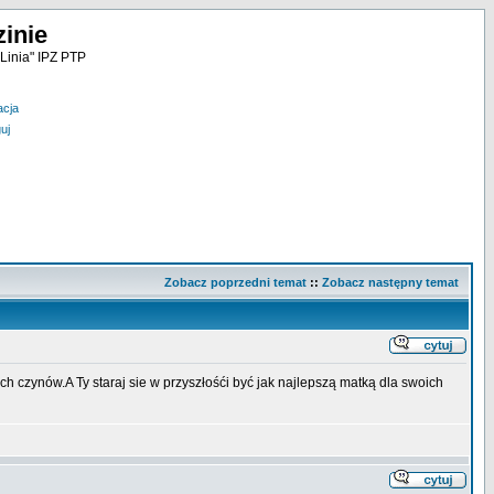
inie
Linia" IPZ PTP
acja
uj
Zobacz poprzedni temat
::
Zobacz następny temat
ch czynów.A Ty staraj sie w przyszłośći być jak najlepszą matką dla swoich