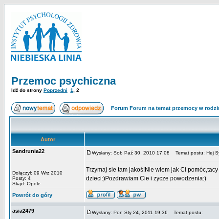
Przemoc psychiczna
Idź do strony
Poprzedni
1
,
2
Forum Forum na temat przemocy w rodzi
Autor
Sandrunia22
Wysłany: Sob Paź 30, 2010 17:08
Temat postu: Hej Sy
Trzymaj sie tam jakoś!Nie wiem jak Ci pomóc,tacy 
Dołączył: 09 Wrz 2010
dzieci:)Pozdrawiam Cie i zycze powodzenia:)
Posty: 4
Skąd: Opole
Powrót do góry
asia2479
Wysłany: Pon Sty 24, 2011 19:36
Temat postu: