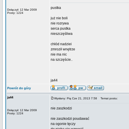
pustka
Dołączył: 12 Mar 2009
Posty: 1224
już nie boli
nie rozrywa
serca pustka
nieszczęśliwa
chłód nadziei
zmroził wnętrze
nie ma nic
na szczęście..
ja44
Powrót do góry
ja44
Wysłany: Pią Cze 21, 2013 7:58
Temat postu:
nie zaszkodzi
Dołączył: 12 Mar 2009
Posty: 1224
nie zaszkodzi poudawać
na ogonie tęczy