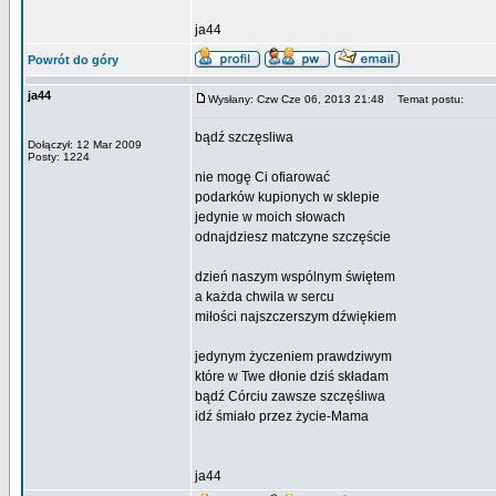
ja44
Powrót do góry
ja44
Wysłany: Czw Cze 06, 2013 21:48
Temat postu:
bądź szczęsliwa
Dołączył: 12 Mar 2009
Posty: 1224
nie mogę Ci ofiarować
podarków kupionych w sklepie
jedynie w moich słowach
odnajdziesz matczyne szczęście
dzień naszym wspólnym świętem
a każda chwila w sercu
miłości najszczerszym dźwiękiem
jedynym życzeniem prawdziwym
które w Twe dłonie dziś składam
bądź Córciu zawsze szczęśliwa
idź śmiało przez życie-Mama
ja44