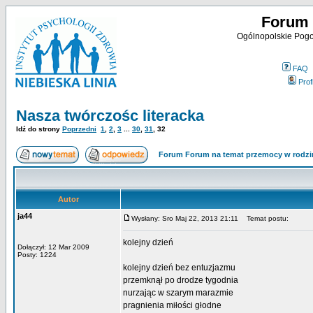
Forum 
Ogólnopolskie Pogot
FAQ
Profi
Nasza twórczośc literacka
Idź do strony
Poprzedni
1
,
2
,
3
...
30
,
31
,
32
Forum Forum na temat przemocy w rodzi
Autor
ja44
Wysłany: Sro Maj 22, 2013 21:11
Temat postu:
kolejny dzień
Dołączył: 12 Mar 2009
Posty: 1224
kolejny dzień bez entuzjazmu
przemknął po drodze tygodnia
nurzając w szarym marazmie
pragnienia miłości głodne