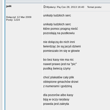
ja44
Wysłany: Pią Cze 28, 2013 16:40
Temat postu:
unikaty ludzkich serc
Dołączył: 12 Mar 2009
Posty: 1224
unikaty ludzkich serc
które pomoc pragną nieść
pozostają na pustkowiu
nie dołączą do nich inni
twierdząc że są jacyś dziwni
pomieszało im się w głowie
bo bez kasy nie ma nic
nawet prawo jest na "pic"
pustką świecą czyny
choć plakatów cały plik
oblepione gmachów drzwi
z numerami i godziną
dla pozorów albo kasy
biją w oczy rarytasy
prawda jest zakryta