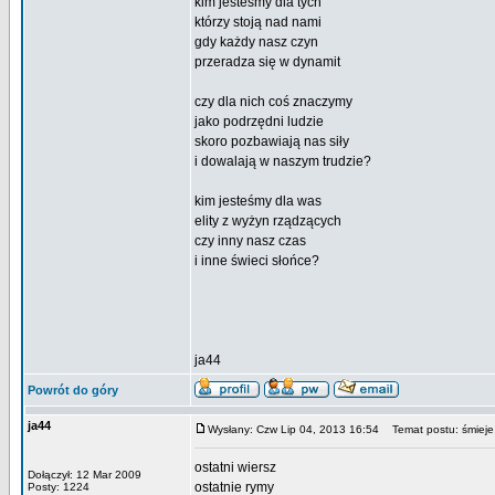
kim jesteśmy dla tych
którzy stoją nad nami
gdy każdy nasz czyn
przeradza się w dynamit
czy dla nich coś znaczymy
jako podrzędni ludzie
skoro pozbawiają nas siły
i dowalają w naszym trudzie?
kim jesteśmy dla was
elity z wyżyn rządzących
czy inny nasz czas
i inne świeci słońce?
ja44
Powrót do góry
ja44
Wysłany: Czw Lip 04, 2013 16:54
Temat postu: śmieje 
ostatni wiersz
Dołączył: 12 Mar 2009
ostatnie rymy
Posty: 1224