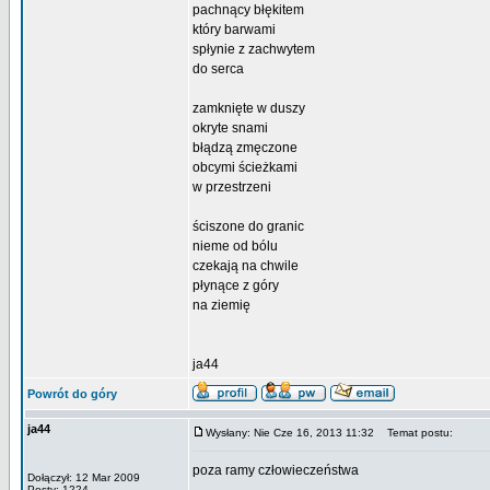
pachnący błękitem
który barwami
spłynie z zachwytem
do serca
zamknięte w duszy
okryte snami
błądzą zmęczone
obcymi ścieżkami
w przestrzeni
ściszone do granic
nieme od bólu
czekają na chwile
płynące z góry
na ziemię
ja44
Powrót do góry
ja44
Wysłany: Nie Cze 16, 2013 11:32
Temat postu:
poza ramy człowieczeństwa
Dołączył: 12 Mar 2009
Posty: 1224