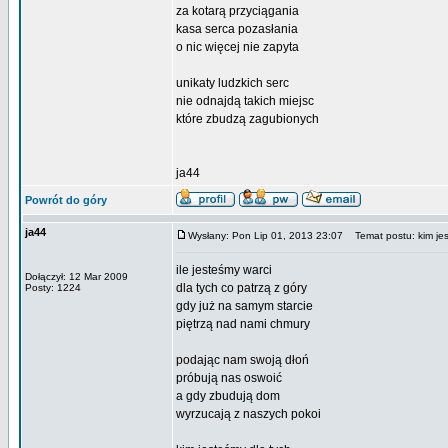
za kotarą przyciągania
kasa serca pozasłania
o nic więcej nie zapyta
unikaty ludzkich serc
nie odnajdą takich miejsc
które zbudzą zagubionych
ja44
Powrót do góry
ja44
Wysłany: Pon Lip 01, 2013 23:07
Temat postu: kim jes
ile jesteśmy warci
Dołączył: 12 Mar 2009
dla tych co patrzą z góry
Posty: 1224
gdy już na samym starcie
piętrzą nad nami chmury
podając nam swoją dłoń
próbują nas oswoić
a gdy zbudują dom
wyrzucają z naszych pokoi