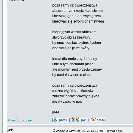
poza ramy człowieczeństwa
absurdalnym rzucić kłamstwem
i bezwzględnie do zwycięstwa
kierować się swoim chamstwem
niepojętym wszak obliczem
stworzyć obraz kreatury
by móc szastać czyimś życiem
obdzierając je ze skóry
temat dla mnie zbyt bolesny
i nie o tym chciałam pisać
ale moment jest przedwczesny
by nastała w sercu cisza
poza ramy człowieczeństwa
można wyjść siłą kłamstw
zburzyć obraz prawdy piękna
ideały zabić w nas
ja44
Powrót do góry
ja44
Wysłany: Czw Cze 20, 2013 18:56
Temat postu: