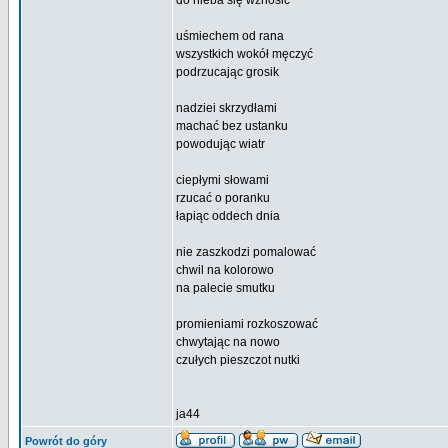
do nieba się wznosić
uśmiechem od rana
wszystkich wokół męczyć
podrzucając grosik
nadziei skrzydłami
machać bez ustanku
powodując wiatr
ciepłymi słowami
rzucać o poranku
łapiąc oddech dnia
nie zaszkodzi pomalować
chwil na kolorowo
na palecie smutku
promieniami rozkoszować
chwytając na nowo
czułych pieszczot nutki
ja44
Powrót do góry