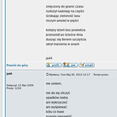
zmęczony do granic czasu
rozłożył nadzieję na części
ściskając zieloność lasu
niczym amulet w pięści
kolejny dzień bez powietrza
przeszedł po ścieżce dnia
dusząc się tlenem szczęścia
ukrył marzenia w snach
ja44
Powrót do góry
ja44
Wysłany: Czw Maj 30, 2013 12:17
Temat postu:
nie umiem..
Dołączył: 12 Mar 2009
Posty: 1224
nie da się zliczyć
upadków nieba
ani wykrzyczeć
ani wyśpiewać
bólu co trawi
rozpala nienawiść