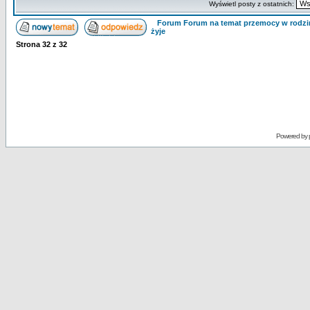
Wyświetl posty z ostatnich:
Forum Forum na temat przemocy w rodzi
żyje
Strona
32
z
32
Powered by