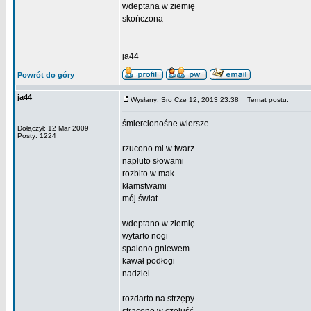
wdeptana w ziemię
skończona
ja44
Powrót do góry
ja44
Wysłany: Sro Cze 12, 2013 23:38
Temat postu:
śmiercionośne wiersze
Dołączył: 12 Mar 2009
Posty: 1224
rzucono mi w twarz
napluto słowami
rozbito w mak
kłamstwami
mój świat
wdeptano w ziemię
wytarto nogi
spalono gniewem
kawał podłogi
nadziei
rozdarto na strzępy