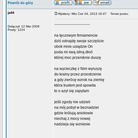
Powrót do góry
ja44
Wysłany: Wto Cze 04, 2013 16:47
Temat postu:
-----------------------------
Dołączył: 12 Mar 2009
Posty: 1224
na tęczowym firmamencie
dziś odnajdę swoje szczęście
obok mnie usiądzie On
poda mi swą silną dłoń
której moc przeniknie duszę
na wycieczkę z Nim wyruszę
do krainy przez przestrzenie
a gdy zwrócę wzrok na ziemię
która trudem jest spowita
to o azyl się zapytam
jeśli zgody nie udzieli
na mój pobyt w beznadziei
gdzie królują aniołowie
niechaj z mocy nowej
nadzieja się wzniesie