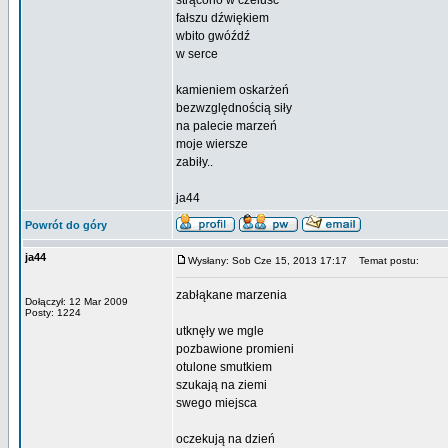
strącono w czeluść
fałszu dźwiękiem
wbito gwóźdź
w serce
kamieniem oskarżeń
bezwzględnością siły
na palecie marzeń
moje wiersze
zabiły..
ja44
Powrót do góry
ja44
Wysłany: Sob Cze 15, 2013 17:17
Temat postu:
zabłąkane marzenia
Dołączył: 12 Mar 2009
Posty: 1224
utknęły we mgle
pozbawione promieni
otulone smutkiem
szukają na ziemi
swego miejsca
oczekują na dzień