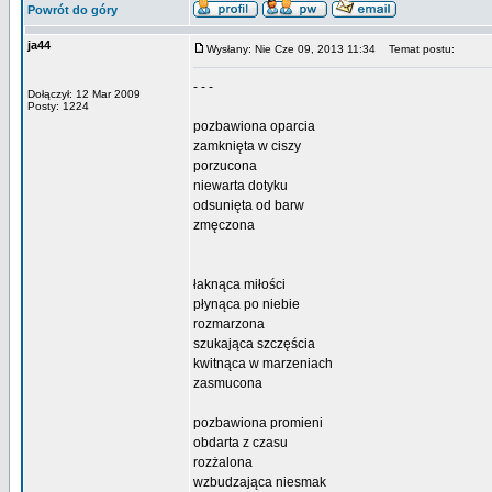
Powrót do góry
ja44
Wysłany: Nie Cze 09, 2013 11:34
Temat postu:
- - -
Dołączył: 12 Mar 2009
Posty: 1224
pozbawiona oparcia
zamknięta w ciszy
porzucona
niewarta dotyku
odsunięta od barw
zmęczona
łaknąca miłości
płynąca po niebie
rozmarzona
szukająca szczęścia
kwitnąca w marzeniach
zasmucona
pozbawiona promieni
obdarta z czasu
rozżalona
wzbudzająca niesmak