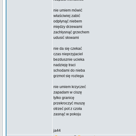
nie umiem mówić
właściwiej zabić
odpłynąć niebem
między drzewami
zachłysnąć grzechem
udusić słowami
nie da się czekać
czas nieprzyjaciel
bezdusznie ucieka
nadzieję traci
schodami do nieba
grzmot się rozlega
nie umiem krzyczeć
zapadam w ciszę
tylko granicę
przekroczyć muszę
otrzeć pot z czoła
zasnąć w pokoju
ja44